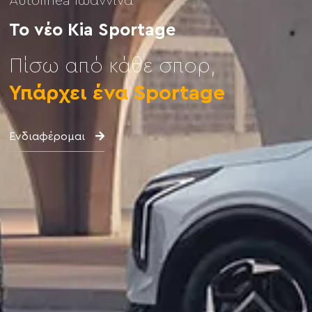
Autolinea Ιωάννινα
Το νέο Kia Sportage
Πίσω από κάθε σπορ,
Υπάρχει ένα Sportage
Ενδιαφέρομαι