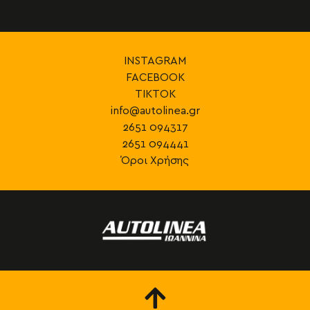
INSTAGRAM
FACEBOOK
TIKTOK
info@autolinea.gr
2651 094317
2651 094441
Όροι Χρήσης