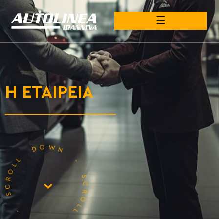
Η ΕΤΑΙΡΕΊΑ
DOWN -
- SCROLL
SCROLL
DOWN