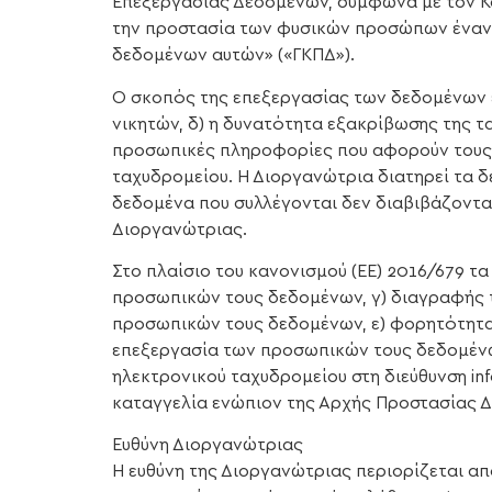
Επεξεργασίας Δεδομένων, σύμφωνα με τον Καν
την προστασία των φυσικών προσώπων έναντ
δεδομένων αυτών» («ΓΚΠΔ»).
Ο σκοπός της επεξεργασίας των δεδομένων εί
νικητών, δ) η δυνατότητα εξακρίβωσης της τ
προσωπικές πληροφορίες που αφορούν τους 
ταχυδρομείου. Η Διοργανώτρια διατηρεί τα 
δεδομένα που συλλέγονται δεν διαβιβάζοντα
Διοργανώτριας.
Στο πλαίσιο του κανονισμού (ΕΕ) 2016/679 τ
προσωπικών τους δεδομένων, γ) διαγραφής 
προσωπικών τους δεδομένων, ε) φορητότητα
επεξεργασία των προσωπικών τους δεδομένω
ηλεκτρονικού ταχυδρομείου στη διεύθυνση in
καταγγελία ενώπιον της Αρχής Προστασίας Δε
Ευθύνη Διοργανώτριας
Η ευθύνη της Διοργανώτριας περιορίζεται α