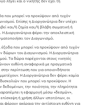
ο λήγει και ο νικητής δεν έχει τη
οδα που μπορεί να προκύψουν από τυχόν
ωνισμού. Επίσης η Διοργανώτρια δεν υπέχει
μβεί και/ή ζημία και/ή βλάβη σωματική ή
.. Η Διοργανώτρια φέρει την αποκλειστική
γματοποιήσει τον Διαγωνισμό.
αι έξοδα που μπορεί να προκύψουν από τυχόν
των δώρων του Διαγωνισμού. Η Διοργανώτρια
μού. Τα δώρα παρέχονται στους νικητές
ιώνουν ευθύνη αναφορικά με πραγματικά
ι στην περίπτωση που για οποιονδήποτε
υμμετέχουν. Η Διοργανώτρια δεν φέρει καμία
 δυσκολιών που μπορεί να προκύψουν. Η
ν δεδομένων, την ποιότητα, την πληρότητα
 παραπέμπει η εφαρμογή μέσω «δεσμών»,
 επίσκεψη ή χρήση άλλων ιστοτόπων, οι
αι φέρουν ακέραια την αντίστοιχη ευθύνη για