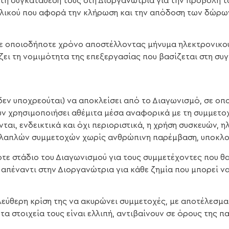
τη συγκατάθεση τους στη Διοργανώτρια για την προβολή 
υλικού που αφορά την κλήρωση και την απόδοση των δώρων 
σε οποιοδήποτε χρόνο αποστέλλοντας μήνυμα ηλεκτρονικού
άζει τη νομιμότητα της επεξεργασίας που βασίζεται στη συ
 δεν υποχρεούται) να αποκλείσει από το Διαγωνισμό, σε ο
ουν χρησιμοποιήσει αθέμιτα μέσα αναφορικά με τη συμμετ
ται, ενδεικτικά και όχι περιοριστικά, η χρήση συσκευών, 
λλαπλών συμμετοχών χωρίς ανθρώπινη παρέμβαση, υποκλο
τε στάδιο του Διαγωνισμού για τους συμμετέχοντες που θα
ι απέναντι στην Διοργανώτρια για κάθε ζημία που μπορεί ν
λεύθερη κρίση της να ακυρώνει συμμετοχές, με αποτέλεσμα
α στοιχεία τους είναι ελλιπή, αντιβαίνουν σε όρους της 