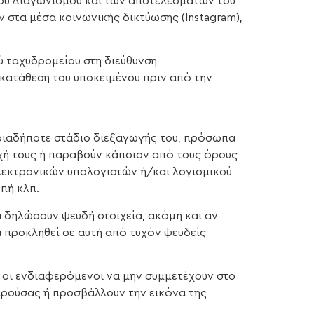
του Διαγωνισμού και των αποτελεσμάτων του
στα μέσα κοινωνικής δικτύωσης (Instagram),
 ταχυδρομείου στη διεύθυνση
γκατάθεση του υποκειμένου πριν από την
ποιαδήποτε στάδιο διεξαγωγής του, πρόσωπα
οχή τους ή παραβούν κάποιον από τους όρους
ηλεκτρονικών υπολογιστών ή/και λογισμικού
πή κλπ.
 δηλώσουν ψευδή στοιχεία, ακόμη και αν
α προκληθεί σε αυτή από τυχόν ψευδείς
 οι ενδιαφερόμενοι να μην συμμετέχουν στο
παρούσας ή προσβάλλουν την εικόνα της