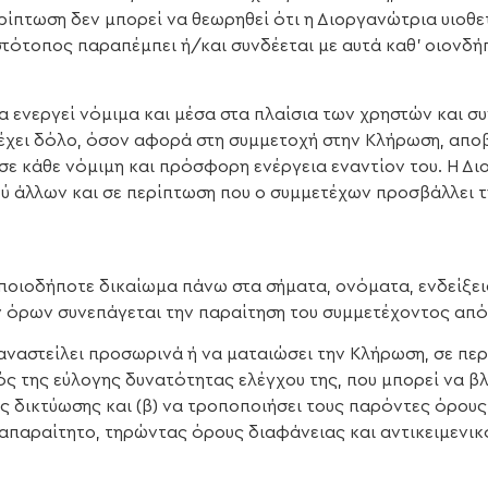
ρίπτωση δεν μπορεί να θεωρηθεί ότι η Διοργανώτρια υιοθε
στότοπος παραπέμπει ή/και συνδέεται με αυτά καθ’ οιονδή
α ενεργεί νόμιμα και μέσα στα πλαίσια των χρηστών και σ
ιέχει δόλο, όσον αφορά στη συμμετοχή στην Κλήρωση, απ
 σε κάθε νόμιμη και πρόσφορη ενέργεια εναντίον του. Η Δ
ύ άλλων και σε περίπτωση που ο συμμετέχων προσβάλλει τ
ποιοδήποτε δικαίωμα πάνω στα σήματα, ονόματα, ενδείξεις
όρων συνεπάγεται την παραίτηση του συμμετέχοντος από 
 αναστείλει προσωρινά ή να ματαιώσει την Κλήρωση, σε πε
ς της εύλογης δυνατότητας ελέγχου της, που μπορεί να β
 δικτύωσης και (β) να τροποποιήσει τους παρόντες όρους
ί απαραίτητο, τηρώντας όρους διαφάνειας και αντικειμενι