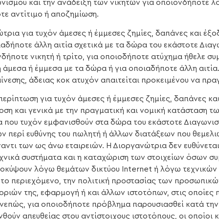
ωνισμού και την ανάδειξη των νικητών για οποιονδήποτε λόγ
τε αντίτιμο ή αποζημίωση.
ώτρια για τυχόν άμεσες ή έμμεσες ζημίες, δαπάνες και έξ
ιαδήποτε άλλη αιτία σχετικά με τα δώρα του εκάστοτε Διαγ
νδήποτε νικητή ή τρίτο, για οποιοδήποτε ατύχημα ήθελε συ
 άμεσα ή έμμεσα με τα δώρα ή για οποιαδήποτε άλλη αιτία
ίνεσης, άδειας κοκ ατυχόν απαιτείται προκειμένου να πρα
περίπτωση για τυχόν άμεσες ή έμμεσες ζημίες, δαπάνες κ
οση και γενικά με την πραγματική και νομική κατάσταση 
α που τυχόν εμφανισθούν στα δώρα του εκάστοτε Διαγωνισ
ν περί ευθύνης του πωλητή ή άλλων διατάξεων που θεμελ
αντι των ως άνω εταιρειών. Η Διοργανώτρια δεν ευθύνετα
εχνικά συστήματα και η καταχώριση των στοιχείων όσων σ
ροκύψουν λόγω θεμάτων δικτύου Internet ή λόγω τεχνικών
, το περιεχόμενο, την πολιτική προστασίας των προσωπικώ
οριών της, εφαρμογή ή και άλλων ιστοτόπων, στις οποίες
υνεπώς, για οποιοδήποτε πρόβλημα παρουσιασθεί κατά την
θούν απευθείας στου αντίστοιχους ιστοτόπους, οι οποίοι κ