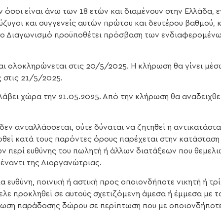
όσοι είναι άνω των 18 ετών και διαμένουν στην Ελλάδα, ε
σύζυγοι και συγγενείς αυτών πρώτου και δευτέρου βαθμού, 
το Διαγωνισμό προϋποθέτει πρόσβαση των ενδιαφερομένων 
αι ολοκληρώνεται στις 20/5/2025. Η κλήρωση θα γίνει μέ
 στις 21/5/2025.
άβει χώρα την 21.05.2025. Από την κλήρωση θα αναδειχθεί
δεν ανταλλάσσεται, ούτε δύναται να ζητηθεί η αντικατάστα
θεί κατά τους παρόντες όρους παρέχεται στην κατάσταση σ
ν περί ευθύνης του πωλητή ή άλλων διατάξεων που θεμελ
 έναντι της Διοργανώτριας.
 ευθύνη, ποινική ή αστική προς οποιονδήποτε νικητή ή τρ
ελε προκληθεί σε αυτούς σχετιζόμενη άμεσα ή έμμεσα με τ
ωση παράδοσης δώρου σε περίπτωση που με οποιονδήποτε 