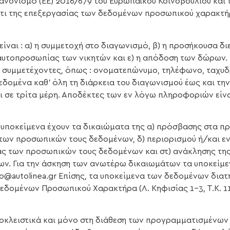
ονισμό (ΕΕ) 2016/679 του Ευρωπαϊκού Κοινοβουλίου και τ
ι της επεξεργασίας των δεδομένων προσωπικού χαρακτήρ
ναι : α) η συμμετοχή στο διαγωνισμό, β) η προσήκουσα δι
αυτοπροσωπίας των νικητών και ε) η απόδοση των δώρων. 
συμμετέχοντες, όπως : ονοματεπώνυμο, τηλέφωνο, ταχυδρο
δεδομένα καθ’ όλη τη διάρκεια του διαγωνισμού έως και 
ι σε τρίτα μέρη. Αποδέκτες των εν λόγω πληροφοριών είν
α υποκείμενα έχουν τα δικαιώματα της α) πρόσβασης στα 
των προσωπικών τους δεδομένων, δ) περιορισμού ή/και ε
ς των προσωπικών τους δεδομένων και στ) ανάκλησης της
ν. Για την άσκηση των ανωτέρω δικαιωμάτων τα υποκείμε
fo@autolinea.gr Επίσης, τα υποκείμενα των δεδομένων δια
δομένων Προσωπικού Χαρακτήρα (Λ. Κηφισίας 1-3, Τ.Κ. 11
ποκλειστικά και μόνο στη διάθεση των προγραμματισμένων