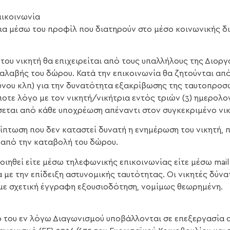
πικοινωνία
ια μέσω του προφίλ που διατηρούν στο μέσο κοινωνικής δ
του νικητή θα επιχειρείται από τους υπαλλήλους της Διοργ
λαβής του δώρου. Κατά την επικοινωνία θα ζητούνται από 
νου κλπ) για την δυνατότητα εξακρίβωσης της ταυτοπροσ
ποτε λόγο με τον νικητή/νικήτρια εντός τριών (3) ημερολ
εται από κάθε υποχρέωση απέναντι στον συγκεκριμένο νικ
ίπτωση που δεν καταστεί δυνατή η ενημέρωση του νικητή, 
 από την καταβολή του δώρου.
ηθεί είτε μέσω τηλεφωνικής επικοινωνίας είτε μέσω mail
ια με την επίδειξη αστυνομικής ταυτότητας. Οι νικητές δύ
με σχετική έγγραφη εξουσιοδότηση, νομίμως θεωρημένη.
ο του εν λόγω Διαγωνισμού υποβάλλονται σε επεξεργασία 