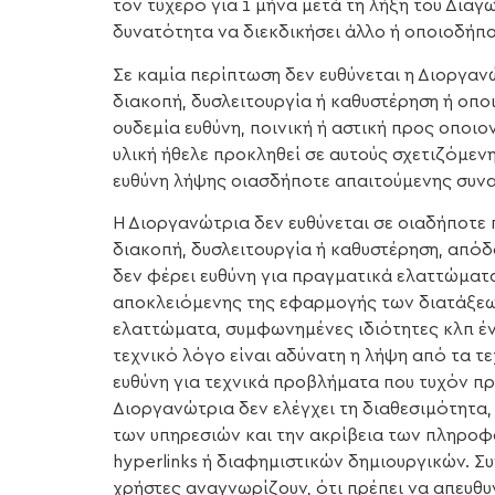
τον τυχερό για 1 μήνα μετά τη λήξη του Διαγ
δυνατότητα να διεκδικήσει άλλο ή οποιοδήπο
Σε καμία περίπτωση δεν ευθύνεται η Διοργαν
διακοπή, δυσλειτουργία ή καθυστέρηση ή οπο
ουδεμία ευθύνη, ποινική ή αστική προς οποιο
υλική ήθελε προκληθεί σε αυτούς σχετιζόμενη
ευθύνη λήψης οιασδήποτε απαιτούμενης συνα
Η Διοργανώτρια δεν ευθύνεται σε οιαδήποτε 
διακοπή, δυσλειτουργία ή καθυστέρηση, απόδ
δεν φέρει ευθύνη για πραγματικά ελαττώματ
αποκλειόμενης της εφαρμογής των διατάξεω
ελαττώματα, συμφωνημένες ιδιότητες κλπ έν
τεχνικό λόγο είναι αδύνατη η λήψη από τα τ
ευθύνη για τεχνικά προβλήματα που τυχόν π
Διοργανώτρια δεν ελέγχει τη διαθεσιμότητα
των υπηρεσιών και την ακρίβεια των πληροφ
hyperlinks ή διαφημιστικών δημιουργικών. Σ
χρήστες αναγνωρίζουν, ότι πρέπει να απευθυν