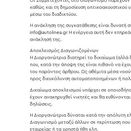
Οι Συμμετέχοντες στο διαγωνισμό παρέχουν 
καθώς και τη δημοσίευση οπτικοακουστικού 
μέσω του διαδικτύου.
Η ανάκληση της συγκατάθεσης είναι δυνατή 
info@autolinea.gr Η ενέργεια αυτή δεν επηρε
ανάκλησή της.
Αποκλεισμός Διαγωνιζομένων
Η Διοργανώτρια διατηρεί το δικαίωμα (αλλά
που, κατά την άποψη της είναι πιθανό να έχ
του παρόντος άρθρου. Ως αθέμιτα μέσα νοούν
προς διευκόλυνση αυτοματοποιημένων ή πο
Δικαίωμα αποκλεισμού υπάρχει σε οποιοδήπο
έχουν ανακηρυχθεί νικητές και θα ευθύνοντα
δηλώσεις.
Η Διοργανώτρια δύναται κατά την απόλυτη ε
Διαγωνισμό μεταξύ άλλων σε περίπτωση που τ
εταιρείας ή τα χρηστά ήθη κλπ.