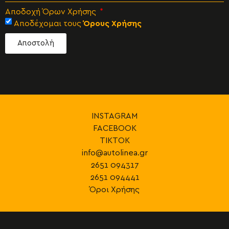
Αποδοχή Όρων Χρήσης
Αποδέχομαι τους
Όρους Χρήσης
Αποστολή
INSTAGRAM
FACEBOOK
TIKTOK
info@autolinea.gr
2651 094317
2651 094441
Όροι Χρήσης