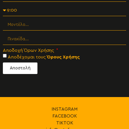
Αποδοχή Όρων Χρήσης
Αποδέχομαι τους
Όρους Χρήσης
Αποστολή
INSTAGRAM
FACEBOOK
TIKTOK