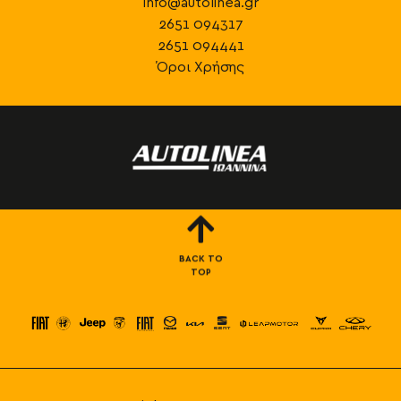
info@autolinea.gr
2651 094317
2651 094441
Όροι Χρήσης
BACK TO
TOP