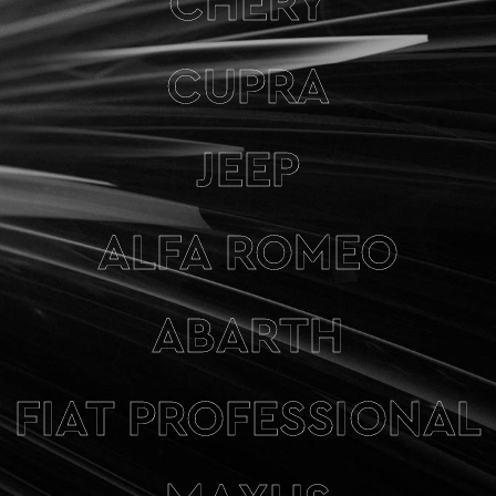
CHERY
CUPRA
JEEP
ALFA ROMEO
ABARTH
FIAT PROFESSIONAL