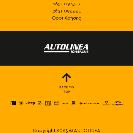
2651 094317
2651 094441
Όροι Χρήσης
BACK TO
TOP
Copyright 2023 © AUTOLINEA