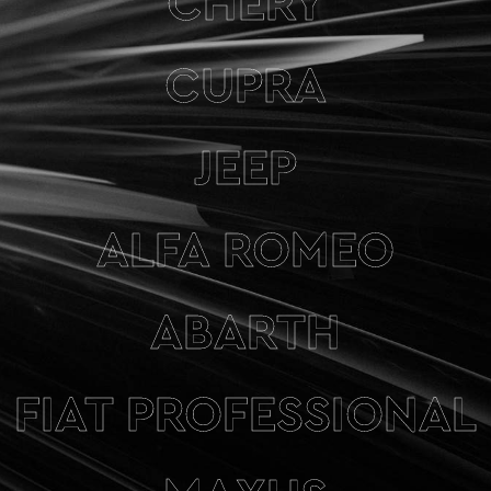
CHERY
CUPRA
JEEP
ALFA ROMEO
ABARTH
FIAT PROFESSIONAL