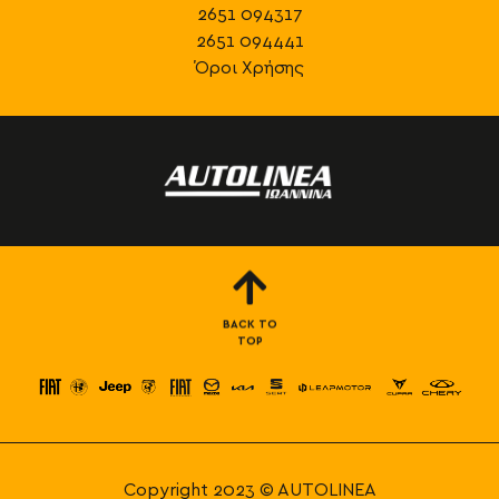
2651 094317
2651 094441
Όροι Χρήσης
BACK TO
TOP
Copyright 2023 © AUTOLINEA