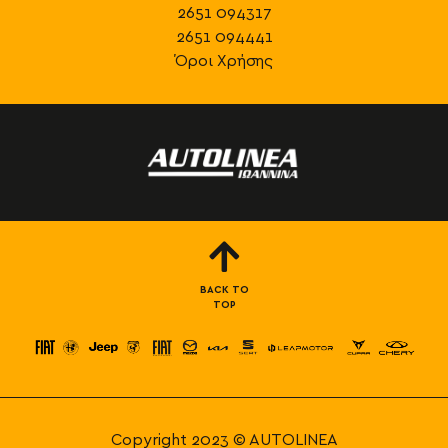
2651 094317
2651 094441
Όροι Χρήσης
BACK TO
TOP
Copyright 2023 © AUTOLINEA