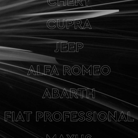
CHERY
CUPRA
JEEP
ALFA ROMEO
ABARTH
FIAT PROFESSIONAL