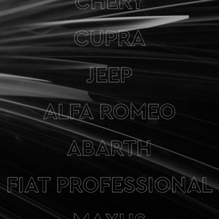
CHERY
CUPRA
JEEP
ALFA ROMEO
ABARTH
FIAT PROFESSIONAL