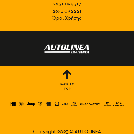
2651 094317
2651 094441
Όροι Χρήσης
BACK TO
TOP
Copyright 2023 © AUTOLINEA